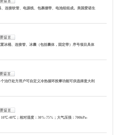
适配器、连接软管、电源线、包裹绷带、电池组组成。美国爱诺生
要配置冰桶、连接管、冰囊（包括囊体，固定带）序号项目具体
置多个治疗处方用户可自定义冷热循环按摩功能可供选择意大利
0℃-40℃；相对湿度：30%-75%；大气压强：700hPa-