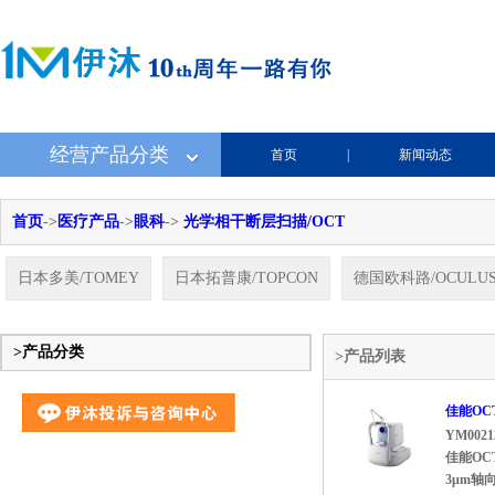
经营产品分类
首页
|
新闻动态
首页
->
医疗产品
->
眼科
->
光学相干断层扫描/OCT
日本多美/TOMEY
日本拓普康/TOPCON
德国欧科路/OCULU
>产品分类
>产品列表
佳能OC
YM0021
佳能OC
3μm轴