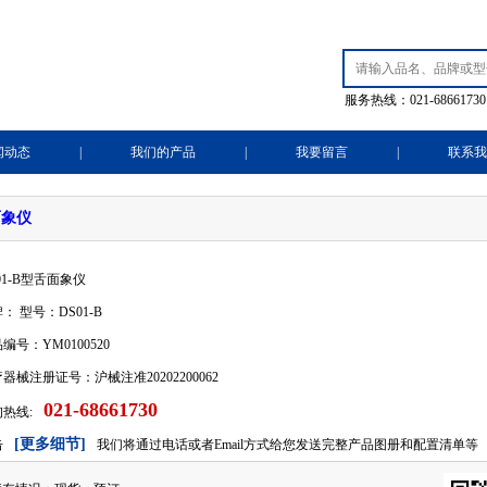
服务热线：021-68661730
闻动态
|
我们的产品
|
我要留言
|
联系我
面象仪
01-B型舌面象仪
： 型号：DS01-B
编号：YM0100520
器械注册证号：沪械注准20202200062
021-68661730
热线:
[更多细节]
击
我们将通过电话或者Email方式给您发送完整产品图册和配置清单等